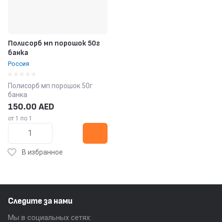
Полисорб мп порошок 50г
банка
Россия
Полисорб мп порошок 50г
банка
150.00
AED
от 1 по 1
В избранное
Следите за нами
Мы в социальных сетях: