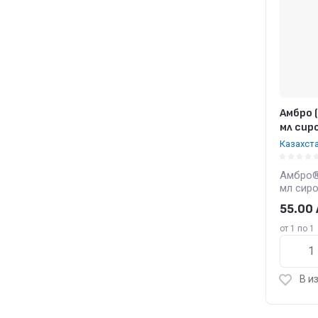
Амбро 
мл сир
Казахст
Амбро®
мл сир
55.00
от 1 по 1
В и